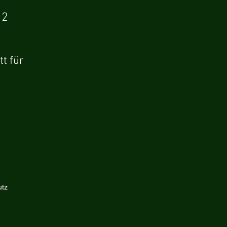
 2
tt für
tz