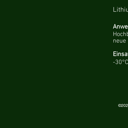
Lith
Anwe
Hochb
neue 
Einsa
-30°C
©202