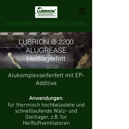
WIMMER CHEMOTECHNIK
LUBRION ® 2200
ALUGREASE
Heißlagerfett
Alukomplexseifenfett mit EP-
Additive
Anwendungen
:
für thermisch hochbelastete und
schnelllaufende Wälz- und
Gleitlager, z.B. für
Heißluftventilatoren